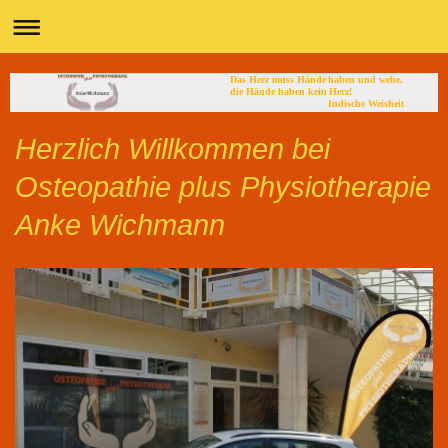
Das Herz muss Hände haben und wehe,
die Hände haben kein Herz!
Indische Weisheit
Herzlich Willkommen bei
Osteopathie plus Physiotherapie
Anke Wichmann