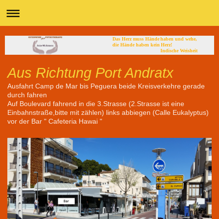
Das Herz muss Hände haben und wehe,
die Hände haben kein Herz!
Indische Weisheit
Aus Richtung Port Andratx
Ausfahrt Camp de Mar bis Peguera beide Kreisverkehre gerade
durch fahren
Auf Boulevard fahrend in die 3.Strasse (2.Strasse ist eine
Einbahnstraße,bitte mit zählen) links abbiegen (Calle Eukalyptus)
vor der Bar " Cafeteria Hawai "