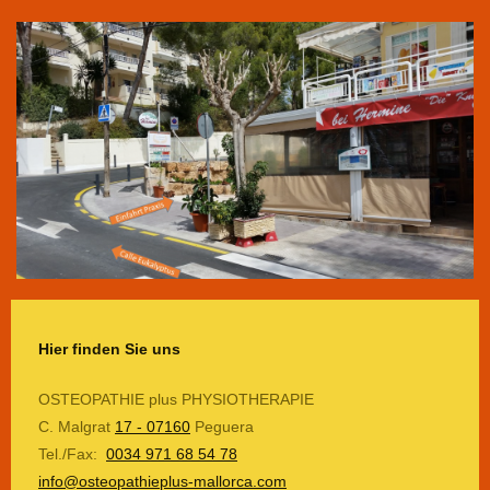
Hier finden Sie uns
OSTEOPATHIE plus PHYSIOTHERAPIE
C. Malgrat
17 - 07160
Peguera
Tel./Fax:
0034 971 68 54 78
info@osteopathieplus-mallorca.com